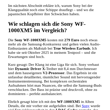
Im nächsten Abschnitt erkläre ich, warum Sony bei der
Klangqualität noch eine Schippe drauflegt – und wo die
japanischen Kopfhörer ihre Schwächen haben.
Wie schlagen sich die Sony WF-
1000XM5 im Vergleich?
Die
Sony WF-1000XM5
kosten mit
279 Euro
noch etwas
mehr als die Samsung-Konkurrenz und gelten vielen Audio-
Enthusiasten als Maßstab bei
True Wireless Earbuds
. Ich
habe sie seit Oktober 2025 in meinem Testpool – und die
Erwartungen sind hoch.
Kurz gesagt: Der Klang ist eine Liga für sich. Sony verbaut
hier
Dynamic Driver X
-Treiber mit 8,4 mm Durchmesser
und dem hauseigenen
V2-Prozessor
. Das Ergebnis ist ein
unfassbar detaillierter, räumlicher Sound mit hervorragender
Instrumententrennung. Bei komplexen orchestralen
Aufnahmen hört man Nuancen, die selbst die Samsung-Buds
verschlucken. Der Bass ist präzise und druckvoll, ohne zu
dominieren – perfekt ausbalanciert.
Ehrlich gesagt höre ich mit den
WF-1000XM5
in Alben
Details, die mir vorher nie aufgefallen sind. Bei
Sony
wurde