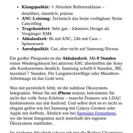
Klangqualität:
⭐ Absolute Referenzklasse –
detailliert, räumlich, präzise
ANC-Leistung:
Technisch das beste verfügbare Noise
Cancelling
Tragekomfort:
Sehr gut – kleineres Design als
Vorgänger XM4
Akkulaufzeit:
8h mit ANC, 24h mit Case –
Spitzenwert
Anrufqualität:
Gut, aber nicht auf Samsung-Niveau
Ein großer Pluspunkt ist die
Akkulaufzeit
. Mit
8 Stunden
reiner Wiedergabezeit bei aktivem ANC übertreffen die Sony
alle Konkurrenten deutlich. Samsung schafft 6 Stunden, JBL
maximal 7 Stunden. Für Langstreckenflüge oder Marathon-
Arbeitstage ist das Gold wert.
Was mir persönlich fehlt, ist die nahtlose Ökosystem-
Integration. Wenn Sie ein
iPhone
nutzen, bekommen Sie
nicht das volle Sony-Erlebnis – manche Features wie LDAC
funktionieren nur mit Android. Und selbst dort ist es nicht so
elegant gelöst wie bei Samsung mit Galaxy-Geräten oder
Apple mit AirPods. Ähnlich wie bei
Samsung Fernsehern
,
wo die beste Integration auch innerhalb des eigenen
Ökosystems stattfindet.
Im nächsten Abschnitt schaue ich mir die Budget-Champions