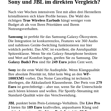
Sony und JBL im direkten Vergleich?
Nach vier Wochen intensivem Test mit allen drei Herstellern
kristallisieren sich klare Profile heraus. Die Wahl des
richtigen
True Wireless Earbuds
hängt weniger vom
Budget ab als von Ihren Prioritäten und Ihrem
Nutzungsverhalten.
Samsung
ist perfekt für das Samsung-Galaxy-Ökosystem.
Die Integration ist konkurrenzlos, Features wie 360 Audio
und nahtloses Geräte-Switching funktionieren nur hier
wirklich perfekt. Das ANC ist exzellent, die Anrufqualität
Spitzenklasse. Wenn Sie ein Galaxy-Smartphone besitzen
und Wert auf Komfort legen, greifen Sie zu Samsung. Die
Galaxy Buds3 Pro
sind für
249 Euro
jeden Cent wert.
Sony
ist die erste Wahl für Audiophile. Wenn Klangqualität
Ihre absolute Priorität ist, führt kein Weg an den
WF-
1000XM5
vorbei. Das Noise Cancelling ist technisch
überlegen, die Akkulaufzeit Klassenbeste. Der Preis von
279
Euro
ist gerechtfertigt – aber nur, wenn Sie die Unterschiede
auch hören können und wollen. Für Spotify-Streaming mit
Standard-Qualität wäre das Verschwendung.
JBL
punktet beim Preis-Leistungs-Verhältnis. Die
Live Pro
2
bieten für
189 Euro
kraftvollen, anpassbaren Klang und