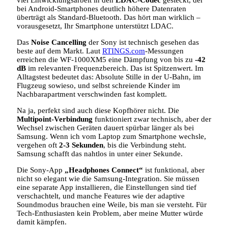
viel Entwicklungsarbeit in den
LDAC-Codec
gesteckt, der
bei Android-Smartphones deutlich höhere Datenraten
überträgt als Standard-Bluetooth. Das hört man wirklich –
vorausgesetzt, Ihr Smartphone unterstützt LDAC.
Das
Noise Cancelling
der Sony ist technisch gesehen das
beste auf dem Markt. Laut
RTINGS.com
-Messungen
erreichen die WF-1000XM5 eine Dämpfung von bis zu
-42
dB
im relevanten Frequenzbereich. Das ist Spitzenwert. Im
Alltagstest bedeutet das: Absolute Stille in der U-Bahn, im
Flugzeug sowieso, und selbst schreiende Kinder im
Nachbarapartment verschwinden fast komplett.
Na ja, perfekt sind auch diese Kopfhörer nicht. Die
Multipoint-Verbindung
funktioniert zwar technisch, aber der
Wechsel zwischen Geräten dauert spürbar länger als bei
Samsung. Wenn ich vom Laptop zum Smartphone wechsle,
vergehen oft
2-3 Sekunden
, bis die Verbindung steht.
Samsung schafft das nahtlos in unter einer Sekunde.
Die Sony-App
„Headphones Connect“
ist funktional, aber
nicht so elegant wie die Samsung-Integration. Sie müssen
eine separate App installieren, die Einstellungen sind tief
verschachtelt, und manche Features wie der adaptive
Soundmodus brauchen eine Weile, bis man sie versteht. Für
Tech-Enthusiasten kein Problem, aber meine Mutter würde
damit kämpfen.