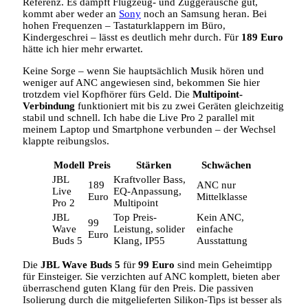
Referenz. Es dämpft Flugzeug- und Zuggeräusche gut,
kommt aber weder an
Sony
noch an Samsung heran. Bei
hohen Frequenzen – Tastaturklappern im Büro,
Kindergeschrei – lässt es deutlich mehr durch. Für
189 Euro
hätte ich hier mehr erwartet.
Keine Sorge – wenn Sie hauptsächlich Musik hören und
weniger auf ANC angewiesen sind, bekommen Sie hier
trotzdem viel Kopfhörer fürs Geld. Die
Multipoint-
Verbindung
funktioniert mit bis zu zwei Geräten gleichzeitig
stabil und schnell. Ich habe die Live Pro 2 parallel mit
meinem Laptop und Smartphone verbunden – der Wechsel
klappte reibungslos.
Modell
Preis
Stärken
Schwächen
JBL
Kraftvoller Bass,
189
ANC nur
Live
EQ-Anpassung,
Euro
Mittelklasse
Pro 2
Multipoint
JBL
Top Preis-
Kein ANC,
99
Wave
Leistung, solider
einfache
Euro
Buds 5
Klang, IP55
Ausstattung
Die
JBL Wave Buds 5
für
99 Euro
sind mein Geheimtipp
für Einsteiger. Sie verzichten auf ANC komplett, bieten aber
überraschend guten Klang für den Preis. Die passiven
Isolierung durch die mitgelieferten Silikon-Tips ist besser als