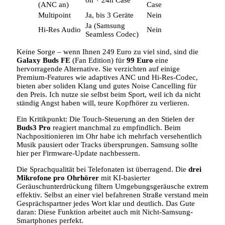
(ANC an)
Case
Multipoint
Ja, bis 3 Geräte
Nein
Ja (Samsung
Hi-Res Audio
Nein
Seamless Codec)
Keine Sorge – wenn Ihnen 249 Euro zu viel sind, sind die
Galaxy Buds FE
(Fan Edition) für
99 Euro
eine
hervorragende Alternative. Sie verzichten auf einige
Premium-Features wie adaptives ANC und Hi-Res-Codec,
bieten aber soliden Klang und gutes Noise Cancelling für
den Preis. Ich nutze sie selbst beim Sport, weil ich da nicht
ständig Angst haben will, teure Kopfhörer zu verlieren.
Ein Kritikpunkt: Die Touch-Steuerung an den Stielen der
Buds3 Pro
reagiert manchmal zu empfindlich. Beim
Nachpositionieren im Ohr habe ich mehrfach versehentlich
Musik pausiert oder Tracks übersprungen. Samsung sollte
hier per Firmware-Update nachbessern.
Die Sprachqualität bei Telefonaten ist überragend. Die
drei
Mikrofone pro Ohrhörer
mit KI-basierter
Geräuschunterdrückung filtern Umgebungsgeräusche extrem
effektiv. Selbst an einer viel befahrenen Straße verstand mein
Gesprächspartner jedes Wort klar und deutlich. Das Gute
daran: Diese Funktion arbeitet auch mit Nicht-Samsung-
Smartphones perfekt.