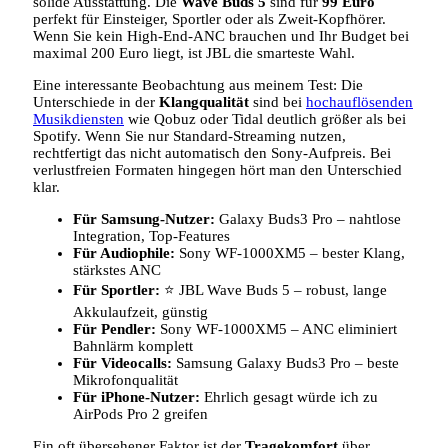
solide Ausstattung. Die
Wave Buds 5
sind für
99 Euro
perfekt für Einsteiger, Sportler oder als Zweit-Kopfhörer.
Wenn Sie kein High-End-ANC brauchen und Ihr Budget bei
maximal 200 Euro liegt, ist JBL die smarteste Wahl.
Eine interessante Beobachtung aus meinem Test: Die
Unterschiede in der
Klangqualität
sind bei
hochauflösenden
Musikdiensten
wie Qobuz oder Tidal deutlich größer als bei
Spotify. Wenn Sie nur Standard-Streaming nutzen,
rechtfertigt das nicht automatisch den Sony-Aufpreis. Bei
verlustfreien Formaten hingegen hört man den Unterschied
klar.
Für Samsung-Nutzer:
Galaxy Buds3 Pro – nahtlose
Integration, Top-Features
Für Audiophile:
Sony WF-1000XM5 – bester Klang,
stärkstes ANC
Für Sportler:
⭐ JBL Wave Buds 5 – robust, lange
Akkulaufzeit, günstig
Für Pendler:
Sony WF-1000XM5 – ANC eliminiert
Bahnlärm komplett
Für Videocalls:
Samsung Galaxy Buds3 Pro – beste
Mikrofonqualität
Für iPhone-Nutzer:
Ehrlich gesagt würde ich zu
AirPods Pro 2 greifen
Ein oft übersehener Faktor ist der
Tragekomfort
über