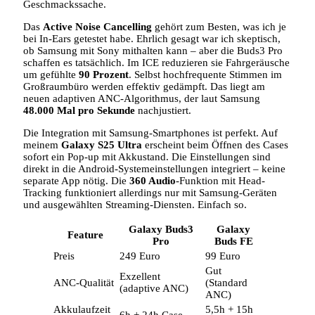
Geschmackssache.
Das
Active Noise Cancelling
gehört zum Besten, was ich je
bei In-Ears getestet habe. Ehrlich gesagt war ich skeptisch,
ob Samsung mit Sony mithalten kann – aber die Buds3 Pro
schaffen es tatsächlich. Im ICE reduzieren sie Fahrgeräusche
um gefühlte
90 Prozent
. Selbst hochfrequente Stimmen im
Großraumbüro werden effektiv gedämpft. Das liegt am
neuen adaptiven ANC-Algorithmus, der laut Samsung
48.000 Mal pro Sekunde
nachjustiert.
Die Integration mit Samsung-Smartphones ist perfekt. Auf
meinem
Galaxy S25 Ultra
erscheint beim Öffnen des Cases
sofort ein Pop-up mit Akkustand. Die Einstellungen sind
direkt in die Android-Systemeinstellungen integriert – keine
separate App nötig. Die
360 Audio
-Funktion mit Head-
Tracking funktioniert allerdings nur mit Samsung-Geräten
und ausgewählten Streaming-Diensten. Einfach so.
Galaxy Buds3
Galaxy
Feature
Pro
Buds FE
Preis
249 Euro
99 Euro
Gut
Exzellent
ANC-Qualität
(Standard
(adaptive ANC)
ANC)
Akkulaufzeit
5,5h + 15h
6h + 24h Case