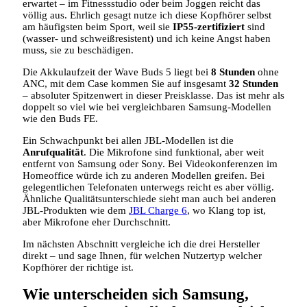
erwartet – im Fitnessstudio oder beim Joggen reicht das
völlig aus. Ehrlich gesagt nutze ich diese Kopfhörer selbst
am häufigsten beim Sport, weil sie
IP55-zertifiziert
sind
(wasser- und schweißresistent) und ich keine Angst haben
muss, sie zu beschädigen.
Die Akkulaufzeit der Wave Buds 5 liegt bei
8 Stunden
ohne
ANC, mit dem Case kommen Sie auf insgesamt
32 Stunden
– absoluter Spitzenwert in dieser Preisklasse. Das ist mehr als
doppelt so viel wie bei vergleichbaren Samsung-Modellen
wie den Buds FE.
Ein Schwachpunkt bei allen JBL-Modellen ist die
Anrufqualität
. Die Mikrofone sind funktional, aber weit
entfernt von Samsung oder Sony. Bei Videokonferenzen im
Homeoffice würde ich zu anderen Modellen greifen. Bei
gelegentlichen Telefonaten unterwegs reicht es aber völlig.
Ähnliche Qualitätsunterschiede sieht man auch bei anderen
JBL-Produkten wie dem
JBL Charge 6
, wo Klang top ist,
aber Mikrofone eher Durchschnitt.
Im nächsten Abschnitt vergleiche ich die drei Hersteller
direkt – und sage Ihnen, für welchen Nutzertyp welcher
Kopfhörer der richtige ist.
Wie unterscheiden sich Samsung,