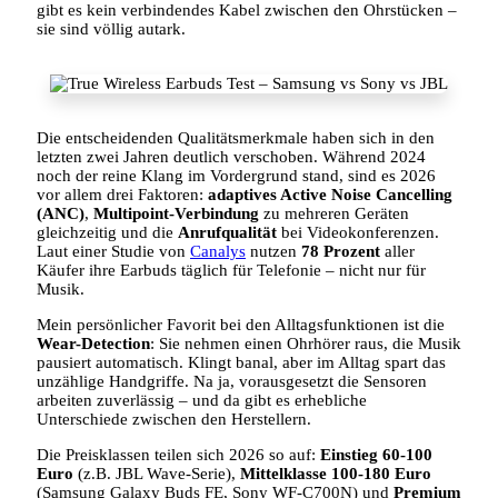
gibt es kein verbindendes Kabel zwischen den Ohrstücken –
sie sind völlig autark.
Die entscheidenden Qualitätsmerkmale haben sich in den
letzten zwei Jahren deutlich verschoben. Während 2024
noch der reine Klang im Vordergrund stand, sind es 2026
vor allem drei Faktoren:
adaptives Active Noise Cancelling
(ANC)
,
Multipoint-Verbindung
zu mehreren Geräten
gleichzeitig und die
Anrufqualität
bei Videokonferenzen.
Laut einer Studie von
Canalys
nutzen
78 Prozent
aller
Käufer ihre Earbuds täglich für Telefonie – nicht nur für
Musik.
Mein persönlicher Favorit bei den Alltagsfunktionen ist die
Wear-Detection
: Sie nehmen einen Ohrhörer raus, die Musik
pausiert automatisch. Klingt banal, aber im Alltag spart das
unzählige Handgriffe. Na ja, vorausgesetzt die Sensoren
arbeiten zuverlässig – und da gibt es erhebliche
Unterschiede zwischen den Herstellern.
Die Preisklassen teilen sich 2026 so auf:
Einstieg 60-100
Euro
(z.B. JBL Wave-Serie),
Mittelklasse 100-180 Euro
(Samsung Galaxy Buds FE, Sony WF-C700N) und
Premium