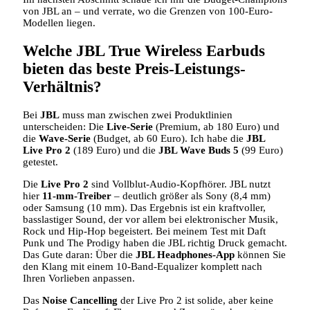
von JBL an – und verrate, wo die Grenzen von 100-Euro-
Modellen liegen.
Welche JBL True Wireless Earbuds
bieten das beste Preis-Leistungs-
Verhältnis?
Bei
JBL
muss man zwischen zwei Produktlinien
unterscheiden: Die
Live-Serie
(Premium, ab 180 Euro) und
die
Wave-Serie
(Budget, ab 60 Euro). Ich habe die
JBL
Live Pro 2
(189 Euro) und die
JBL Wave Buds 5
(99 Euro)
getestet.
Die
Live Pro 2
sind Vollblut-Audio-Kopfhörer. JBL nutzt
hier
11-mm-Treiber
– deutlich größer als Sony (8,4 mm)
oder Samsung (10 mm). Das Ergebnis ist ein kraftvoller,
basslastiger Sound, der vor allem bei elektronischer Musik,
Rock und Hip-Hop begeistert. Bei meinem Test mit Daft
Punk und The Prodigy haben die JBL richtig Druck gemacht.
Das Gute daran: Über die
JBL Headphones-App
können Sie
den Klang mit einem 10-Band-Equalizer komplett nach
Ihren Vorlieben anpassen.
Das
Noise Cancelling
der Live Pro 2 ist solide, aber keine