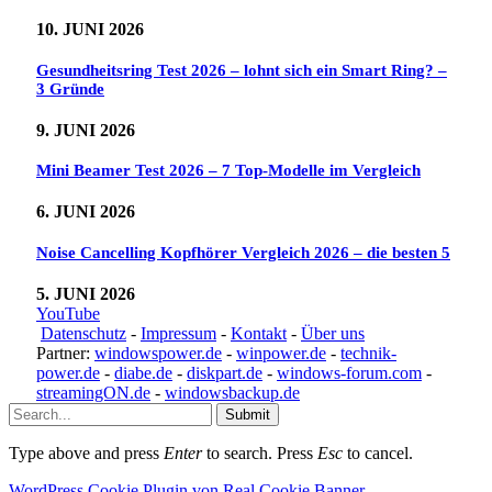
10. JUNI 2026
Gesundheitsring Test 2026 – lohnt sich ein Smart Ring? –
3 Gründe
9. JUNI 2026
Mini Beamer Test 2026 – 7 Top-Modelle im Vergleich
6. JUNI 2026
Noise Cancelling Kopfhörer Vergleich 2026 – die besten 5
5. JUNI 2026
YouTube
Datenschutz
-
Impressum
-
Kontakt
-
Über uns
Partner:
windowspower.de
-
winpower.de
-
technik-
power.de
-
diabe.de
-
diskpart.de
-
windows-forum.com
-
streamingON.de
-
windowsbackup.de
Submit
Type above and press
Enter
to search. Press
Esc
to cancel.
WordPress Cookie Plugin von Real Cookie Banner