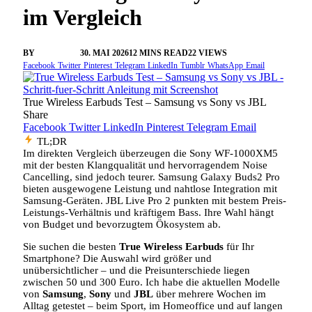
im Vergleich
BY
VANGELIS
30. MAI 2026
12 MINS READ
22
VIEWS
Facebook
Twitter
Pinterest
Telegram
LinkedIn
Tumblr
WhatsApp
Email
True Wireless Earbuds Test – Samsung vs Sony vs JBL
Share
Facebook
Twitter
LinkedIn
Pinterest
Telegram
Email
TL;DR
Im direkten Vergleich überzeugen die Sony WF-1000XM5
mit der besten Klangqualität und hervorragendem Noise
Cancelling, sind jedoch teurer. Samsung Galaxy Buds2 Pro
bieten ausgewogene Leistung und nahtlose Integration mit
Samsung-Geräten. JBL Live Pro 2 punkten mit bestem Preis-
Leistungs-Verhältnis und kräftigem Bass. Ihre Wahl hängt
von Budget und bevorzugtem Ökosystem ab.
Sie suchen die besten
True Wireless Earbuds
für Ihr
Smartphone? Die Auswahl wird größer und
unübersichtlicher – und die Preisunterschiede liegen
zwischen 50 und 300 Euro. Ich habe die aktuellen Modelle
von
Samsung
,
Sony
und
JBL
über mehrere Wochen im
Alltag getestet – beim Sport, im Homeoffice und auf langen