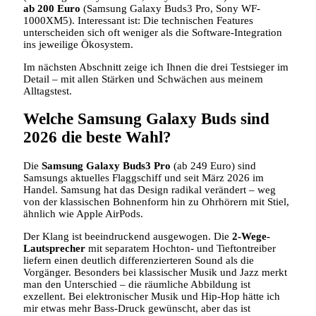
ab 200 Euro
(Samsung Galaxy Buds3 Pro, Sony WF-
1000XM5). Interessant ist: Die technischen Features
unterscheiden sich oft weniger als die Software-Integration
ins jeweilige Ökosystem.
Im nächsten Abschnitt zeige ich Ihnen die drei Testsieger im
Detail – mit allen Stärken und Schwächen aus meinem
Alltagstest.
Welche Samsung Galaxy Buds sind
2026 die beste Wahl?
Die
Samsung Galaxy Buds3 Pro
(ab 249 Euro) sind
Samsungs aktuelles Flaggschiff und seit März 2026 im
Handel. Samsung hat das Design radikal verändert – weg
von der klassischen Bohnenform hin zu Ohrhörern mit Stiel,
ähnlich wie Apple AirPods.
Der Klang ist beeindruckend ausgewogen. Die
2-Wege-
Lautsprecher
mit separatem Hochton- und Tieftontreiber
liefern einen deutlich differenzierteren Sound als die
Vorgänger. Besonders bei klassischer Musik und Jazz merkt
man den Unterschied – die räumliche Abbildung ist
exzellent. Bei elektronischer Musik und Hip-Hop hätte ich
mir etwas mehr Bass-Druck gewünscht, aber das ist