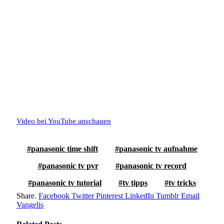
Video bei YouTube anschauen
panasonic time shift
panasonic tv aufnahme
panasonic tv pvr
panasonic tv record
panasonic tv tutorial
tv tipps
tv tricks
Share.
Facebook
Twitter
Pinterest
LinkedIn
Tumblr
Email
Vangelis