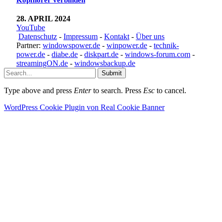
Kopfhörer verbinden
28. APRIL 2024
YouTube
Datenschutz
-
Impressum
-
Kontakt
-
Über uns
Partner:
windowspower.de
-
winpower.de
-
technik-
power.de
-
diabe.de
-
diskpart.de
-
windows-forum.com
-
streamingON.de
-
windowsbackup.de
Submit
Type above and press
Enter
to search. Press
Esc
to cancel.
WordPress Cookie Plugin von Real Cookie Banner