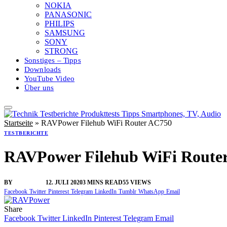
NOKIA
PANASONIC
PHILIPS
SAMSUNG
SONY
STRONG
Sonstiges – Tipps
Downloads
YouTube Video
Über uns
Startseite
»
RAVPower Filehub WiFi Router AC750
TESTBERICHTE
RAVPower Filehub WiFi Route
BY
VANGELIS
12. JULI 2020
3 MINS READ
55
VIEWS
Facebook
Twitter
Pinterest
Telegram
LinkedIn
Tumblr
WhatsApp
Email
Share
Facebook
Twitter
LinkedIn
Pinterest
Telegram
Email