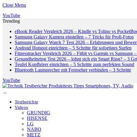
Close Menu
YouTube
Trending
eBook Reader Vergleich 2026 – Kindle vs Tolino vs PocketBo
Samsung Galaxy Kamera einstellen – 7 Tricks für Profi-Fotos
Samsung Galaxy Watch 7 Test 2026 – Erfahrungen und Bewer
Android Hotspot einrichten – 5 Schritte für sofortiges Surfen
Fitnesstracker Vergleich 2026 – Fitbit vs Garmin vs Samsung – 
Gesundheitsring Test 2026 – lohnt sich ein Smart Ring? – 3 G
Teufel Kopfhörer einrichten – 5 Schritte zum perfekten Sound
Bluetooth Lautsprecher mit Fernseher verbinden – 3 Schritte
YouTube
Testberichte
Videos
GRUNDIG
HISENSE
LG
NABO
METZ