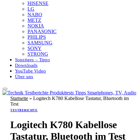
HISENSE
LG
NABO
METZ
NOKIA
PANASONIC
PHILIPS
SAMSUNG
SONY
STRONG
Sonstiges – Tipps
Downloads
YouTube Video
Über uns
Startseite
»
Logitech K780 Kabellose Tastatur, Bluetooth im
Test
TESTBERICHTE
Logitech K780 Kabellose
Tastatur, Bluetooth im Test