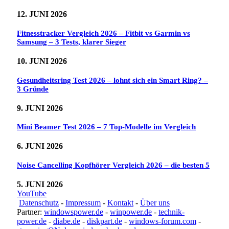
12. JUNI 2026
Fitnesstracker Vergleich 2026 – Fitbit vs Garmin vs
Samsung – 3 Tests, klarer Sieger
10. JUNI 2026
Gesundheitsring Test 2026 – lohnt sich ein Smart Ring? –
3 Gründe
9. JUNI 2026
Mini Beamer Test 2026 – 7 Top-Modelle im Vergleich
6. JUNI 2026
Noise Cancelling Kopfhörer Vergleich 2026 – die besten 5
5. JUNI 2026
YouTube
Datenschutz
-
Impressum
-
Kontakt
-
Über uns
Partner:
windowspower.de
-
winpower.de
-
technik-
power.de
-
diabe.de
-
diskpart.de
-
windows-forum.com
-