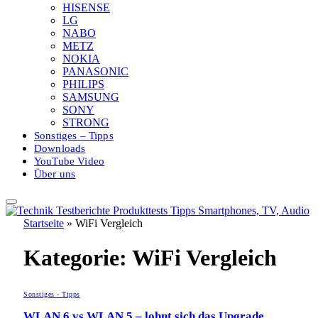
HISENSE
LG
NABO
METZ
NOKIA
PANASONIC
PHILIPS
SAMSUNG
SONY
STRONG
Sonstiges – Tipps
Downloads
YouTube Video
Über uns
Startseite
»
WiFi Vergleich
Kategorie:
WiFi Vergleich
Sonstiges - Tipps
WLAN 6 vs WLAN 5 – lohnt sich das Upgrade