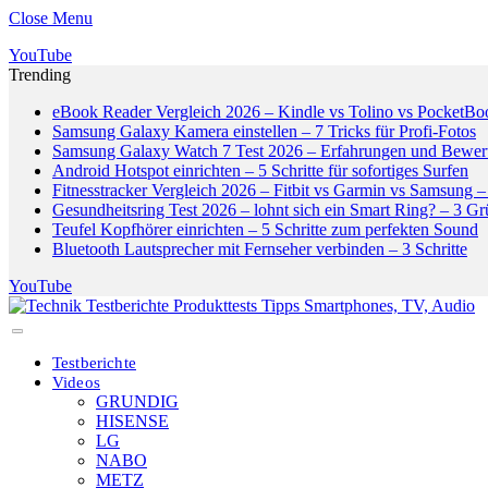
Close Menu
YouTube
Trending
eBook Reader Vergleich 2026 – Kindle vs Tolino vs PocketBo
Samsung Galaxy Kamera einstellen – 7 Tricks für Profi-Fotos
Samsung Galaxy Watch 7 Test 2026 – Erfahrungen und Bewer
Android Hotspot einrichten – 5 Schritte für sofortiges Surfen
Fitnesstracker Vergleich 2026 – Fitbit vs Garmin vs Samsung – 
Gesundheitsring Test 2026 – lohnt sich ein Smart Ring? – 3 G
Teufel Kopfhörer einrichten – 5 Schritte zum perfekten Sound
Bluetooth Lautsprecher mit Fernseher verbinden – 3 Schritte
YouTube
Testberichte
Videos
GRUNDIG
HISENSE
LG
NABO
METZ