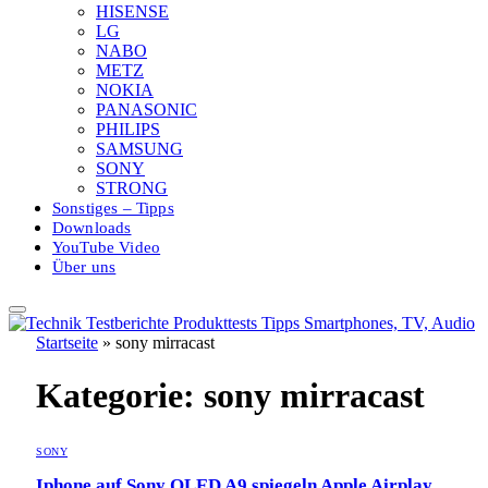
HISENSE
LG
NABO
METZ
NOKIA
PANASONIC
PHILIPS
SAMSUNG
SONY
STRONG
Sonstiges – Tipps
Downloads
YouTube Video
Über uns
Startseite
»
sony mirracast
Kategorie:
sony mirracast
SONY
Iphone auf Sony OLED A9 spiegeln Apple Airplay