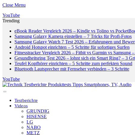
Close Menu
YouTube
Trending
eBook Reader Vergleich 2026 – Kindle vs Tolino vs PocketBo
Samsung Galaxy Kamera einstellen – 7 Tricks für Profi-Fotos
Samsung Galaxy Watch 7 Test 2026 – Erfahrungen und Bewer
Android Hotspot einrichten – 5 Schritte für sofortiges Surfen
Fitnesstracker Vergleich 2026 – Fitbit vs Garmin vs Samsung – 
Gesundheitsring Test 2026 – lohnt sich ein Smart Ring? – 3 G
Teufel Kopfhörer einrichten – 5 Schritte zum perfekten Sound
Bluetooth Lautsprecher mit Fernseher verbinden – 3 Schritte
YouTube
Testberichte
Videos
GRUNDIG
HISENSE
LG
NABO
METZ