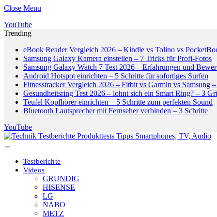
Close Menu
YouTube
Trending
eBook Reader Vergleich 2026 – Kindle vs Tolino vs PocketBo
Samsung Galaxy Kamera einstellen – 7 Tricks für Profi-Fotos
Samsung Galaxy Watch 7 Test 2026 – Erfahrungen und Bewer
Android Hotspot einrichten – 5 Schritte für sofortiges Surfen
Fitnesstracker Vergleich 2026 – Fitbit vs Garmin vs Samsung – 
Gesundheitsring Test 2026 – lohnt sich ein Smart Ring? – 3 G
Teufel Kopfhörer einrichten – 5 Schritte zum perfekten Sound
Bluetooth Lautsprecher mit Fernseher verbinden – 3 Schritte
YouTube
Testberichte
Videos
GRUNDIG
HISENSE
LG
NABO
METZ