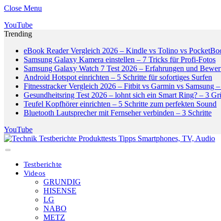
Close Menu
YouTube
Trending
eBook Reader Vergleich 2026 – Kindle vs Tolino vs PocketBo
Samsung Galaxy Kamera einstellen – 7 Tricks für Profi-Fotos
Samsung Galaxy Watch 7 Test 2026 – Erfahrungen und Bewer
Android Hotspot einrichten – 5 Schritte für sofortiges Surfen
Fitnesstracker Vergleich 2026 – Fitbit vs Garmin vs Samsung – 
Gesundheitsring Test 2026 – lohnt sich ein Smart Ring? – 3 G
Teufel Kopfhörer einrichten – 5 Schritte zum perfekten Sound
Bluetooth Lautsprecher mit Fernseher verbinden – 3 Schritte
YouTube
Testberichte
Videos
GRUNDIG
HISENSE
LG
NABO
METZ