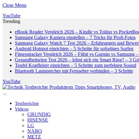
Close Menu
YouTube
Trending
eBook Reader Vergleich 2026 – Kindle vs Tolino vs PocketBo
Samsung Galaxy Kamera einstellen – 7 Tricks für Profi-Fotos
Samsung Galaxy Watch 7 Test 2026 – Erfahrungen und Bewer
Android Hotspot einrichten – 5 Schritte für sofortiges Surfen
Fitnesstracker Vergleich 2026 – Fitbit vs Garmin vs Samsung – 
Gesundheitsring Test 2026 – lohnt sich ein Smart Ring? – 3 G
Teufel Kopfhörer einrichten – 5 Schritte zum perfekten Sound
Bluetooth Lautsprecher mit Fernseher verbinden – 3 Schritte
YouTube
Testberichte
Videos
GRUNDIG
HISENSE
LG
NABO
METZ