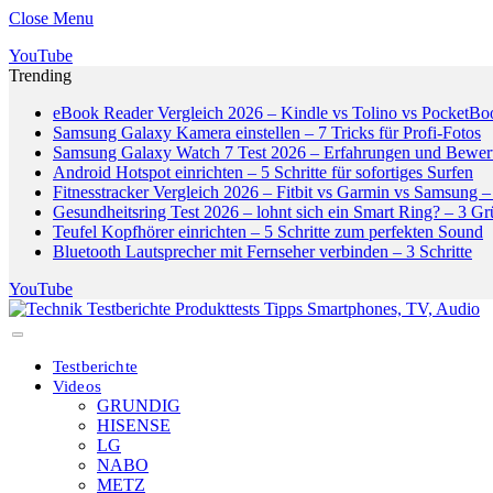
Close Menu
YouTube
Trending
eBook Reader Vergleich 2026 – Kindle vs Tolino vs PocketBo
Samsung Galaxy Kamera einstellen – 7 Tricks für Profi-Fotos
Samsung Galaxy Watch 7 Test 2026 – Erfahrungen und Bewer
Android Hotspot einrichten – 5 Schritte für sofortiges Surfen
Fitnesstracker Vergleich 2026 – Fitbit vs Garmin vs Samsung – 
Gesundheitsring Test 2026 – lohnt sich ein Smart Ring? – 3 G
Teufel Kopfhörer einrichten – 5 Schritte zum perfekten Sound
Bluetooth Lautsprecher mit Fernseher verbinden – 3 Schritte
YouTube
Testberichte
Videos
GRUNDIG
HISENSE
LG
NABO
METZ