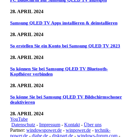
PC Bildschirm auf Samsung QLED TV anzeigen
28. APRIL 2024
Samsung QLED TV Apps installieren & deinstallieren
28. APRIL 2024
So erstellen Sie ein Konto bei Samsung QLED TV 2023
28. APRIL 2024
So können Sie bei Samsung QLED TV Bluetooth-
Kopfhörer verbinden
28. APRIL 2024
So könne Sie bei Samsung QLED TV Bildschirmschoner
deaktivieren
28. APRIL 2024
YouTube
Datenschutz
-
Impressum
-
Kontakt
-
Über uns
Partner:
windowspower.de
-
winpower.de
-
technik-
power.de
-
diabe.de
-
diskpart.de
-
windows-forum.com
-