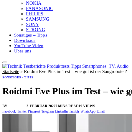
NOKIA
PANASONIC
PHILIPS
SAMSUNG
SONY
STRONG
Sonstiges – Tipps
Downloads
YouTube Video
Über uns
Startseite
»
Roidmi Eve Plus im Test – wie gut ist der Saugroboter?
SONSTIGES - TIPPS
Roidmi Eve Plus im Test – wie g
BY
VANGELIS
3. FEBRUAR 2022
7 MINS READ
19
VIEWS
Facebook
Twitter
Pinterest
Telegram
LinkedIn
Tumblr
WhatsApp
Email