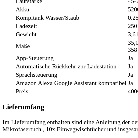
Lautstärke
45-
Akku
520
Kompitank Wasser/Staub
0.2
Ladezeit
250
Gewicht
3,6 
35,0
Maße
358
App-Steuerung
Ja
Automatische Rückkehr zur Ladestation
Ja
Sprachsteuerung
Ja
Amazon Alexa Google Assistant kompatibel
Ja
Preis
400
Lieferumfang
Im Lieferumfang enthalten sind eine Anleitung der de
Mikrofasertuch., 10x Einwegwischtücher und insges