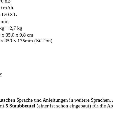
70 dB
0 mAh
5 L/0.3 L
 min
kg + 2,7 kg
 x 35,0 x 9,8 cm
 × 350 × 175mm (Station)
€
utschen Sprache und Anleitungen in weitere Sprachen. 
amt
5 Staubbeutel
(einer ist schon eingebaut) für die Ab