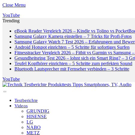
Close Menu
YouTube
Trending
eBook Reader Vergleich 2026 – Kindle vs Tolino vs PocketBo
Samsung Galaxy Kamera einstellen – 7 Tricks für Profi-Fotos
Samsung Galaxy Watch 7 Test 2026 – Erfahrungen und Bewer
Android Hotspot einrichten – 5 Schritte für sofortiges Surfen
Fitnesstracker Vergleich 2026 – Fitbit vs Garmin vs Samsung – 
Gesundheitsring Test 2026 – lohnt sich ein Smart Ring? – 3 G
Teufel Kopfhörer einrichten – 5 Schritte zum perfekten Sound
Bluetooth Lautsprecher mit Fernseher verbinden – 3 Schritte
YouTube
Testberichte
Videos
GRUNDIG
HISENSE
LG
NABO
METZ