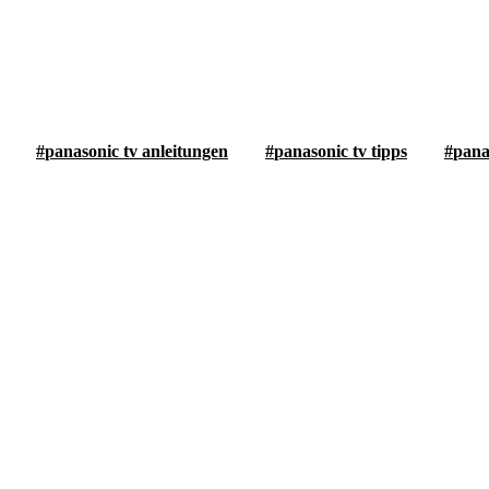
panasonic tv anleitungen
panasonic tv tipps
pana