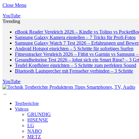
Close Menu
YouTube
Trending
eBook Reader Vergleich 2026 – Kindle vs Tolino vs PocketBo
Samsung Galaxy Kamera einstellen – 7 Tricks für Profi-Fotos
Samsung Galaxy Watch 7 Test 2026 – Erfahrungen und Bewer
Android Hotspot einrichten – 5 Schritte für sofortiges Surfen
Fitnesstracker Vergleich 2026 – Fitbit vs Garmin vs Samsung – 
Gesundheitsring Test 2026 – lohnt sich ein Smart Ring? – 3 G
Teufel Kopfhörer einrichten – 5 Schritte zum perfekten Sound
Bluetooth Lautsprecher mit Fernseher verbinden – 3 Schritte
YouTube
Testberichte
Videos
GRUNDIG
HISENSE
LG
NABO
METZ