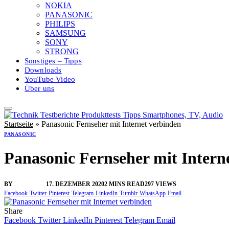
NOKIA
PANASONIC
PHILIPS
SAMSUNG
SONY
STRONG
Sonstiges – Tipps
Downloads
YouTube Video
Über uns
Startseite
»
Panasonic Fernseher mit Internet verbinden
PANASONIC
Panasonic Fernseher mit Intern
BY
VANGELIS
17. DEZEMBER 2020
2 MINS READ
297
VIEWS
Facebook
Twitter
Pinterest
Telegram
LinkedIn
Tumblr
WhatsApp
Email
Share
Facebook
Twitter
LinkedIn
Pinterest
Telegram
Email