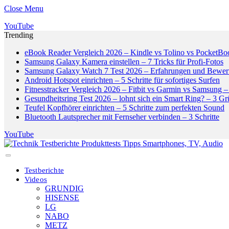
Close Menu
YouTube
Trending
eBook Reader Vergleich 2026 – Kindle vs Tolino vs PocketBo
Samsung Galaxy Kamera einstellen – 7 Tricks für Profi-Fotos
Samsung Galaxy Watch 7 Test 2026 – Erfahrungen und Bewer
Android Hotspot einrichten – 5 Schritte für sofortiges Surfen
Fitnesstracker Vergleich 2026 – Fitbit vs Garmin vs Samsung – 
Gesundheitsring Test 2026 – lohnt sich ein Smart Ring? – 3 G
Teufel Kopfhörer einrichten – 5 Schritte zum perfekten Sound
Bluetooth Lautsprecher mit Fernseher verbinden – 3 Schritte
YouTube
Testberichte
Videos
GRUNDIG
HISENSE
LG
NABO
METZ