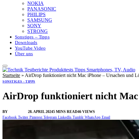
NOKIA
PANASONIC
PHILIPS
SAMSUNG
SONY
STRONG
Sonstiges – Tipps
Downloads
YouTube Video
Über uns
Startseite
»
AirDrop funktioniert nicht Mac iPhone – Ursachen und 
SONSTIGES - TIPPS
AirDrop funktioniert nicht Ma
BY
VANGELIS
28. APRIL 2024
5 MINS READ
46
VIEWS
Facebook
Twitter
Pinterest
Telegram
LinkedIn
Tumblr
WhatsApp
Email