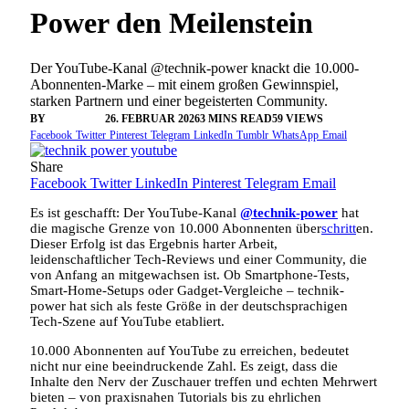
Power den Meilenstein
Der YouTube-Kanal @technik-power knackt die 10.000-
Abonnenten-Marke – mit einem großen Gewinnspiel,
starken Partnern und einer begeisterten Community.
BY
VANGELIS
26. FEBRUAR 2026
3 MINS READ
59
VIEWS
Facebook
Twitter
Pinterest
Telegram
LinkedIn
Tumblr
WhatsApp
Email
Share
Facebook
Twitter
LinkedIn
Pinterest
Telegram
Email
Es ist geschafft: Der YouTube-Kanal
@technik-power
hat
die magische Grenze von 10.000 Abonnenten über
schritt
en.
Dieser Erfolg ist das Ergebnis harter Arbeit,
leidenschaftlicher Tech-Reviews und einer Community, die
von Anfang an mitgewachsen ist. Ob Smartphone-Tests,
Smart-Home-Setups oder Gadget-Vergleiche – technik-
power hat sich als feste Größe in der deutschsprachigen
Tech-Szene auf YouTube etabliert.
10.000 Abonnenten auf YouTube zu erreichen, bedeutet
nicht nur eine beeindruckende Zahl. Es zeigt, dass die
Inhalte den Nerv der Zuschauer treffen und echten Mehrwert
bieten – von praxisnahen Tutorials bis zu ehrlichen