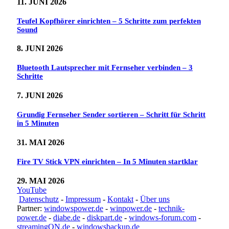
11. JUNI 2026
Teufel Kopfhörer einrichten – 5 Schritte zum perfekten
Sound
8. JUNI 2026
Bluetooth Lautsprecher mit Fernseher verbinden – 3
Schritte
7. JUNI 2026
Grundig Fernseher Sender sortieren – Schritt für Schritt
in 5 Minuten
31. MAI 2026
Fire TV Stick VPN einrichten – In 5 Minuten startklar
29. MAI 2026
YouTube
Datenschutz
-
Impressum
-
Kontakt
-
Über uns
Partner:
windowspower.de
-
winpower.de
-
technik-
power.de
-
diabe.de
-
diskpart.de
-
windows-forum.com
-
streamingON.de
-
windowsbackup.de